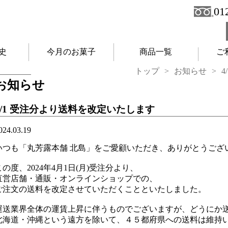
01
史
今月のお菓子
商品一覧
ご
トップ
お知らせ
お知らせ
4/1 受注分より送料を改定いたします
024.03.19
いつも「丸芳露本舗 北島」をご愛顧いただき、ありがとうござい
この度、2024年4月1日(月)受注分より、
直営店舗・通販・オンラインショップでの、
ご注文の送料を改定させていただくことといたしました。

運送業界全体の運賃上昇に伴うものでございますが、どうにか送
北海道・沖縄という遠方を除いて、４５都府県への送料は維持い